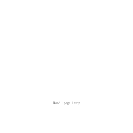
Road
1
page
1
strip