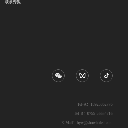
联系秀狐
Tel-A：18923862776
Tel-B：0755-26654716
E-Mail：hyw@showholed.com