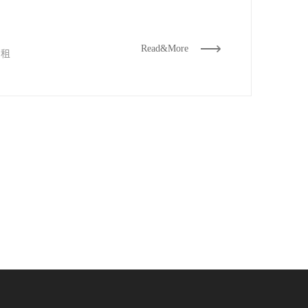
QQ-2
Read&More
，租
QQ-3