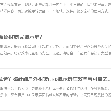
布会或体育赛事现场，那些动辄几十甚至上百平方米的巨幅LED屏幕，
现精彩内容，再迅速拆卸转运至下一个场地。这种高频次流动的使用方式
台租赁led显示屏？
刻印象，舞台视觉呈现往往起着关键作用。而LED显示屏作为舞台视觉
演出效果、搭建效率乃至现场安全。无论是演唱会、产品发布会还是大型
户外舞台租赁屏怎么选？碳纤维户外租赁LED显示屏在效率
仅取决于台上的表演，更依赖于幕后每一处细节的精准落地。在频繁拆装
景中，舞台租赁LED显示屏面临越来越严苛的考验。它既要呈现震撼的