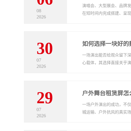
演唱会、大型展会、品牌发
08
在短时间内完成搭建、呈
2026
是LED租赁显示屏...
30
如何选择一块好的舞
一场演出能否给观众留下深
07
心载体，其选择直接关乎
2026
会，屏幕的呈现质量直...
29
一场户外演出的成功，不
07
城运输、户外抗风的真实场
2026
效果，又必须兼顾运...