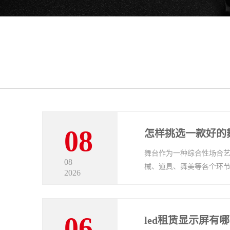
08
怎样挑选一款好的舞
舞台作为一种综合性场合
08
械、道具、舞美等各个环
2026
作，LED显示屏不再只是...
06
led租赁显示屏有