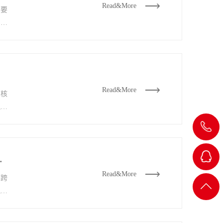
Read&More
需要
，正
Read&More
的核
晚
18923862
与可靠之间的综合解法
Read&More
、跨
QQ-1
视觉